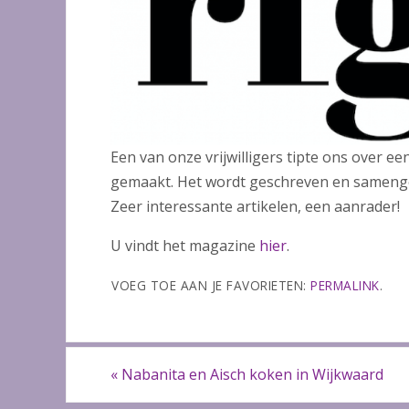
Een van onze vrijwilligers tipte ons over e
gemaakt. Het wordt geschreven en samenges
Zeer interessante artikelen, een aanrader!
U vindt het magazine
hier
.
VOEG TOE AAN JE FAVORIETEN:
PERMALINK
.
«
Nabanita en Aisch koken in Wijkwaard