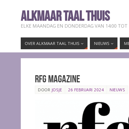
ALKMAAR TAAL THUIS
ELKE MAANDAG EN DONDERDAG VAN 14:00 TOT
OVER ALKMAAR TAAL THUIS
NIEUWS
ME
RFG magazine
DOOR
JOSJE
26 FEBRUARI 2024
NIEUWS