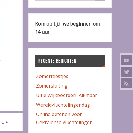
Kom op tijd, we beginnen om
14 uur
.
RECENTE BERICHTEN
Zomerfeestjes
Zomersluiting
Uitje Wijkboerderij Alkmaar
Wereldvluchtelingendag
Online oefenen voor
llo
»
Oekraïense vluchtelingen