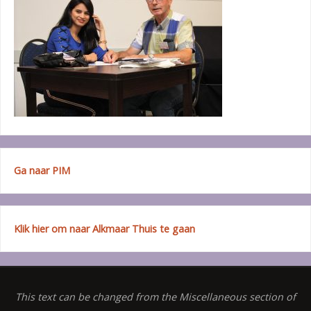
Ga naar PIM
Klik hier om naar Alkmaar Thuis te gaan
This text can be changed from the Miscellaneous section of