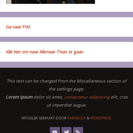
Ga naar PIM
Klik hier om naar Alkmaar Thuis te gaan
This text can be changed from the Miscellaneous section of
the settings page.
Lorem ipsum
dolor sit amet,
consectetur adipiscing
elit, cras
ut imperdiet augue.
MOGELIJK GEMAAKT DOOR
PARABOLA
&
WORDPRESS.