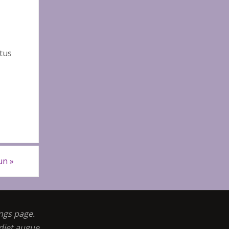
tus
eun
»
ngs page.
diet augue.