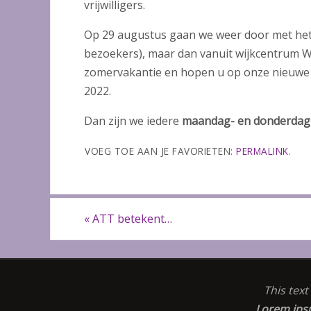
vrijwilligers.
Op 29 augustus gaan we weer door met hetz
bezoekers), maar dan vanuit wijkcentrum W
zomervakantie en hopen u op onze nieuwe
2022.
Dan zijn we iedere
maandag- en donderda
VOEG TOE AAN JE FAVORIETEN:
PERMALINK
.
«
ATT betekent…
This tex
Lorem ip