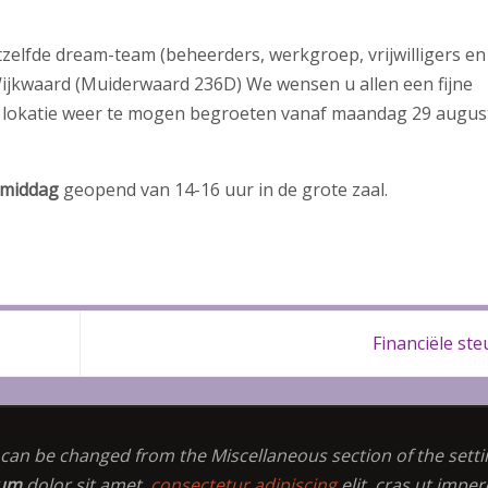
elfde dream-team (beheerders, werkgroep, vrijwilligers en
ijkwaard (Muiderwaard 236D) We wensen u allen een fijne
 lokatie weer te mogen begroeten vanaf maandag 29 augus
gmiddag
geopend van 14-16 uur in de grote zaal.
Financiële st
t can be changed from the Miscellaneous section of the setti
sum
dolor sit amet,
consectetur adipiscing
elit, cras ut imper