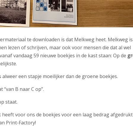
 leermateriaal te downloaden is dat Melkweg heet. Melkweg is
n lezen of schrijven, maar ook voor mensen die dat al wel
n vanaf vandaag 59 nieuwe boekjes in de kast staan: Op de
gr
elijkste.
is alweer een stapje moeilijker dan de groene boekjes.
at “van B naar C op”.
op staat.
jk heeft voor ons de boekjes voor een laag bedrag afgedrukt
n Print-Factory!