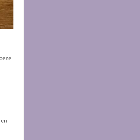
oene
 en